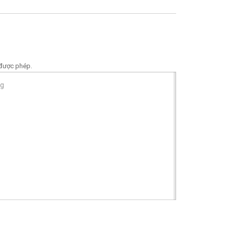
Dự án lắp điện sân vườn nhà anh
Dự án công viên Ta
Bình ở Hải Phòng
ASV đã đem lại cho công viên
Đèn sân vườn sáng , đẹp, tích kiệm điện.
áo lung linh và ấm áp v
Công ty thiết kế đặt đèn đúng vị trí làm tôi
 được phép.
rất hài lòng.