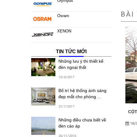
Olympus
BÀI
Osram
XENON
TIN TỨC MỚI
Những lưu ý thi thiết kế
đèn ngoại thất
10/3/2017
Bố trí hệ thống ánh sáng
đẹp mắt cho phòng ...
21/7/2017
CỘT
Những điều chưa biết về
18/
đèn cáo áp
26/11/2016