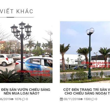
 VIẾT KHÁC
 ĐÈN SÂN VƯỜN CHIẾU SÁNG
CỘT ĐÈN TRANG TRÍ SÂN
NÊN MUA LOẠI NÀO?
CHO CHIẾU SÁNG NGOẠI 
06/2019
1076
0
03/11/2018
1530
0