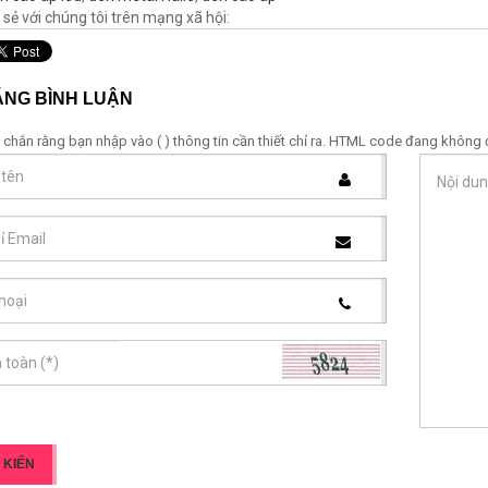
 sẻ với chúng tôi trên mạng xã hội:
hách sạn Bình An ở Đà
Dự án lắp đèn ngoài sân vườn tại
Lạt
biệt thự nhà anh Nguyễn Khắc
Bình
ĂNG BÌNH LUẬN
iều mẫu mã phong phú, đèn
h kiệm điện. Nhân viên tư vấn
Anh Nguyễn Khắc Bình có nhận xét: " Tôi
chắn rằng bạn nhập vào ( ) thông tin cần thiết chỉ ra. HTML code đang không
iệt tình,hòa nhã, cẩn thận và tỉ
thật sáng suốt khi chọn Công ty cổ phần
mỉ.
sản xuất và thương mại Ánh Sáng Việt là
nhà cung cấp và lắp đặt hệ thống đèn
chiếu sáng tại vườn nhà tôi. Công ty cổ
phần sản xuất và thương mại Ánh Sáng
Việ luôn lấy chữ tín làm đầu"
 KIẾN