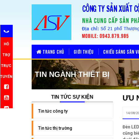
HỖ
TRANG CHỦ
GIỚI THIỆU
CHIẾU SÁNG SÂN 
TRỢ
TRỰC
TIN NGÀNH THIẾT BỊ
TUYẾN
ƯU 
TIN TỨC SỰ KIỆN
Tin tức công ty
14/08/2
Đèn LED
Tin tức thị trường
cũng biế