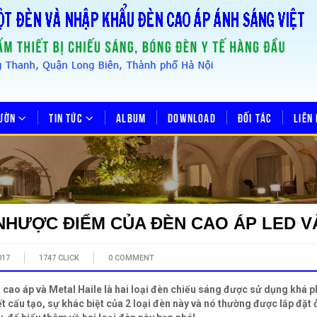
VƯỜN
TIN TỨC
ALBUM
DOWNLOAD
ĐỐI TÁC
LIÊN
NHƯỢC ĐIỂM CỦA ĐÈN CAO ÁP LED V
017
1747 CLICK
0 COMMENT
 cao áp và Metal Haile là hai loại đèn chiếu sáng được sử dụng khá 
t cấu tạo, sự khác biệt của 2 loại đèn này và nó thường được lắp đặt ở