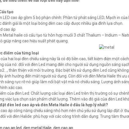
, để hiểu thêm về hai loại đèn này bạn nhé!
Cấu tạo
 LED cao áp gồm 5 bộ phận chính: Phần tử phát sáng LED; Mạch in của 
 đánh giá là một loại bóng đèn cao cấp được nhiều gia đình lựa chọn.
 Metal haile có cấu tạo từ hỗn hợp muối 3 chất Thalium – Indium – Nat
ỏ giúp nâng cao hiệu suất phát quang.
c điểm của từng loại
của hai loại đèn chiếu sáng này là có độ bền cao, tiết kiệm điện một các
ng của nó: đối với đèn Led mang đến cho người sử dụng nguồn sáng sạch
Co2…, thân thiện với môi trường. Đặc biệt khi sử dụng đèn Led cũng không
y ảnh hưởng đến mắt người sử dụng. Còn đối với đèn Meta Haile thi ưu 
h sáng rực rỡ nó giúp làm nổi bật vật mà nó chiếu sáng. Lượng ánh sán
hính xác cao.
ểm của đèn Led: Chất lượng các loại đèn Led trên thị trường có sự chênh
ng việc lựa chọn sản phẩm chất lượng. Thêm vào đó giá của đèn Led khá 
đặt đèn led cao áp và đèn Meta Haile ở đâu là hợp lý nhất?
cao áp công năng chiếu sáng nhỏ hơn nên chủ yếu sử dụng lắp đặt ở: 
đối với đèn Halide: phù hợp với các công trình dân dụng: Trung tâm thươn
n cao ap led
,
den metal Haile
,
den cao ap