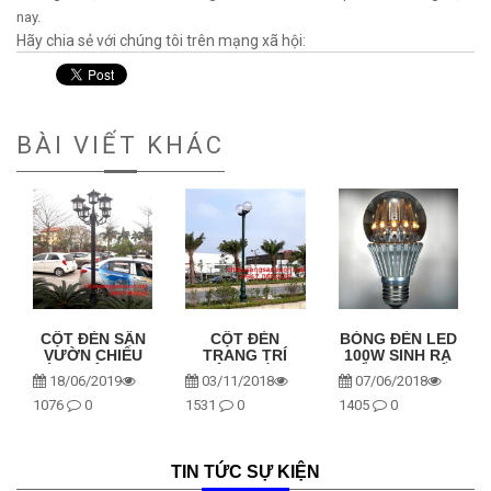
nay.
Hãy chia sẻ với chúng tôi trên mạng xã hội:
BÀI VIẾT KHÁC
CỘT ĐÈN SÂN
CỘT ĐÈN
BÓNG ĐÈN LED
VƯỜN CHIẾU
TRANG TRÍ
100W SINH RA
SÁNG NÊN MUA
SÂN VƯỜN
ĐỂ THAY THẾ
18/06/2019
03/11/2018
07/06/2018
LOẠI NÀO?
CHO CHIẾU
ĐÈN SỢI ĐỐT
SÁNG NGOẠI
1076
0
1531
0
1405
0
THẤT
TIN TỨC SỰ KIỆN