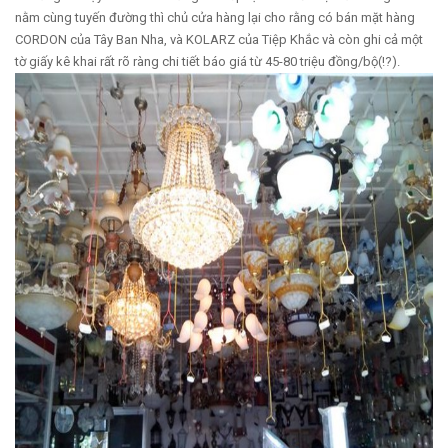
nằm cùng tuyến đường thì chủ cửa hàng lại cho rằng có bán mặt hàng
CORDON của Tây Ban Nha, và KOLARZ của Tiệp Khắc và còn ghi cả một
tờ giấy kê khai rất rõ ràng chi tiết báo giá từ 45-80 triệu đồng/bộ(!?).