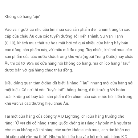
Không có hàng “xịn”
Vào vai người có nhu cầu tìm mua các sản phẩm đèn chùm trang trí cao
cấp của châu Âu qua các tuyến đường Tô Hiến Thành, Sư Vạn Hạnh
(Q.10), khách mua thật sự hoa mắt bởi có quá nhiều cửa hàng bày bán
các dòng sản phẩm này, với mẫu mã đa dạng. Tuy nhiên, khi hỏi mua các
sản phẩm của các nước khác trong khu vực (ngoài Trung Quốc) hay châu
Âu thì có tới 95% số cửa hàng nói không có hàng, mà chỉ có hàng “Tàu”
được bán với giá hàng chục triệu đồng.
Điều đáng quan tâm ở đây, dù biết là hàng “Tàu”, nhưng mỗi cửa hàng nói
một kiểu. Có nơi thì còn “tuyên bố” thẳng thừng, ở thị trường VN hoàn
toàn không có bày bán sản phẩm đèn chùm của các nước tiên tiến trong
khu vực và các thương hiệu châu Âu.
Tại một cửa hàng của công ty A.D Lighting, chị cửa hàng trưởng cho
rằng: “Ở VN chỉ có hàng Trung Quốc không à! Hàng này bán mà người ta
còn mua không nổi thì hàng các nước khác ai mà mua, anh tìm khắp nơi
thì cũng chỉ vậy mà thôi”. Nhưng khi tiếp tục vào hỏi một cửa hàng K.D