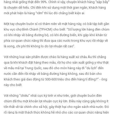
hàng nhái giống thật đến 99%. Chính vì vậy, chuyện khách hàng “sập bẫy”
là chuyện dễ hiểu. Chỉ đến khi sử dụng một thời gian ngắn, khách hàng
mới phát hiện là hàng “rởm” thì lúc đó chẳng biết kiện ai.
Một tay chuyên buôn sỉ có thâm niên về mặt hàng này, có bãi tập kết gần
khu vực chợ Bình Chánh (TP.HCM) cho biết: “Số lượng lớn hàng đèn chùm
có khi nhập về bằng đường bộ, có khi đường biển, khi gặp khó khăn từ
phía cơ quan chức năng thì đưa qua các nước trong khu vực rồi nhập về
là xong, chi phí thì không lo do lợi nhuận rất cao”.
Với những loại sản phẩm được chào là hàng xuất xứ châu Âu thì chẳng
qua là khi khách đặt hàng theo mẫu, rồi họ cho sản xuất giống y như thật
về mẫu mã tại Trung Quốc, sau đó cho món hàng này đi “du lịch” đến
nước cần đến rồi nhập về bằng đường hàng không, sau đó bán cho
khách theo giá dao động từ 500-600 triệu cho đến hàng tỉ đồng?” - ông
này cho biết.
Với những “chiêu” nhái cực kỳ tinh vi như trên, giới chuyên buôn đèn
chùm đã thu một khoản lợi nhuận cực kỳ lớn. Điều này cũng gây không ít
tổn thất về tài chính cho xã hội, gây thiệt hại cho ngân sách nhà nước. Đó
rõ ràng là một thách thức không hề nhỏ cho các cơ quan chức năng hiện