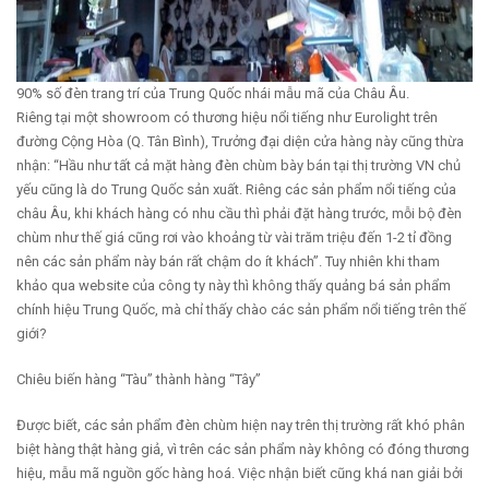
90% số đèn trang trí của Trung Quốc nhái mẫu mã của Châu Âu.
Riêng tại một showroom có thương hiệu nổi tiếng như Eurolight trên
đường Cộng Hòa (Q. Tân Bình), Trưởng đại diện cửa hàng này cũng thừa
nhận: “Hầu như tất cả mặt hàng đèn chùm bày bán tại thị trường VN chủ
yếu cũng là do Trung Quốc sản xuất. Riêng các sản phẩm nổi tiếng của
châu Âu, khi khách hàng có nhu cầu thì phải đặt hàng trước, mỗi bộ đèn
chùm như thế giá cũng rơi vào khoảng từ vài trăm triệu đến 1-2 tỉ đồng
nên các sản phẩm này bán rất chậm do ít khách”. Tuy nhiên khi tham
khảo qua website của công ty này thì không thấy quảng bá sản phẩm
chính hiệu Trung Quốc, mà chỉ thấy chào các sản phẩm nổi tiếng trên thế
giới?
Chiêu biến hàng “Tàu” thành hàng “Tây”
Được biết, các sản phẩm đèn chùm hiện nay trên thị trường rất khó phân
biệt hàng thật hàng giả, vì trên các sản phẩm này không có đóng thương
hiệu, mẫu mã nguồn gốc hàng hoá. Việc nhận biết cũng khá nan giải bởi