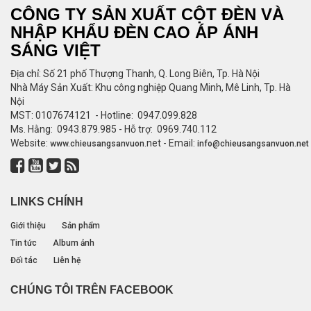
CÔNG TY SẢN XUẤT CỘT ĐÈN VÀ
NHẬP KHẨU ĐÈN CAO ÁP ÁNH
SÁNG VIỆT
Địa chỉ: Số 21 phố Thượng Thanh, Q. Long Biên, Tp. Hà Nội
Nhà Máy Sản Xuất: Khu công nghiệp Quang Minh, Mê Linh, Tp. Hà
Nội
MST: 0107674121 - Hotline: 0947.099.828
Ms. Hằng: 0943.879.985 - Hỗ trợ: 0969.740.112
Website:
.net - Email:
www.
chieusangsanvuon
info@chieusangsanvuon.net
LINKS CHÍNH
Giới thiệu
Sản phẩm
Tin tức
Album ảnh
Đối tác
Liên hệ
CHÚNG TÔI TRÊN FACEBOOK