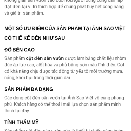
không gian sân vườn vào buổi tối.Người dùng cũng cần lắp
đặt đèn tại vị trí thích hợp để chúng phát huy hết công năng
và giá trị sản phẩm.
MỘT SỐ ƯU ĐIỂM CỦA SẢN PHẨM TẠI ÁNH SAO VIỆT
CÓ THỂ KỂ ĐẾN NHƯ SAU
ĐỘ BỀN CAO
Sản phẩm
cột đèn sân vườn
được làm bằng chất liệu nhôm
đúc áp lực cao, alốt hóa và phủ bằng sơn màu tĩnh điện. Cột
có khả năng chịu được tác động từ yếu tố môi trường mưa,
nắng, khói bụi trong thời gian dài.
SẢN PHẨM ĐA DẠNG
Các dòng cột đèn sân vườn tại Ánh Sao Việt vô cùng phong
phú. Khách hàng có thể thoải mái lựa chọn sản phẩm mình
thích tại đây.
TÍNH THẨM MỸ
Sản phẩm cột đèn sân vườn vừa là thiết bị chiếu sáng hoàn