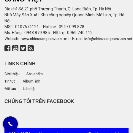
Địa chỉ: Số 21 phố Thượng Thanh, Q. Long Biên, Tp. Hà Nội
Nhà Máy Sản Xuất: Khu công nghiệp Quang Minh, Mê Linh, Tp. Hà
Nội
MST: 0107674121 - Hotline: 0947.099.828
Ms. Hằng: 0943.879.985 - Hỗ trợ: 0969.740.112
Website:
.net - Email:
www.
chieusangsanvuon
info@chieusangsanvuon.net
LINKS CHÍNH
Giới thiệu
Sản phẩm
Tin tức
Album ảnh
Đối tác
Liên hệ
CHÚNG TÔI TRÊN FACEBOOK