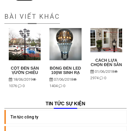
BÀI VIẾT KHÁC
CÁCH LỰA
CHỌN ĐÈN SÂN
CỘT ĐÈN SÂN
BÓNG ĐÈN LED
VƯỜN
01/06/2018
VƯỜN CHIẾU
100W SINH RA
SÁNG NÊN MUA
ĐỂ THAY THẾ
2974
0
18/06/2019
07/06/2018
LOẠI NÀO?
ĐÈN SỢI ĐỐT
1076
0
1404
0
TIN TỨC SỰ KIỆN
Tin tức công ty